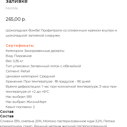
заливке
MotiMe
265,00
р.
Шоколадная бомба! Профитроли со сливочным кремом внутри и
шоколадной заливкой снаружи.
Сертификаты
Категория: Замороженные десерты
Вид: Пирожное
Вес: 0,35 кг
Тип упаковки: Запаенный лоток с обечайкой
Сегмент: Retail
Ценовая категория: Средний
Хранение: При температуре -18 градусов - 90 дней
Время дефростации: 1 час при комнатной температуре, 3 часа при
температуре от +2 до +6°C
Нас выбрал: ВВ
Нас выбрал: ЖизньМарт
Квант поставки: 2
Состав
Состав
Сливки 33%, сметана 20%, Молоко пастеризованное мдж 3.2%, Патока
крахмальная, сахар, Яичный меланж жидкий пастеризованный