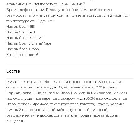
Хранение: При температуре +2+4 - 14 дней
Время дефростации: Перед употреблением необходимо
разморозить 15 минут при комнатной температуре или 2 часа при
температуре от +2 до +6°С.
Нас выбрал: ВВ
Нас выбрал: ЯЛ
Нас выбрал: Магнит
Нас выбрал: ЖизньМарт
Нас выбрал: Ozon
Квант поставки: 6
Состав
Мука пшеничная хлебопекарная высшего сорта, масло сладко-
сливочное несоленое м.д.ж. 82,5%, сметана м.д.ж. 30% (сливки
нормализованные, закваски молочнокислых микроорганизмов),
молоко сгущенное вареное с сахаром м.д.ж. 8,5% (молоко цельное,
молоко обезжиренное, сахар (сахароза, лактоза)), сахар, меланж
яичный пастеризованный, мёд натуральный липовый,
разрыхлитель - гидрокарбонат натрия (сода пищевая), соль
пищевая.